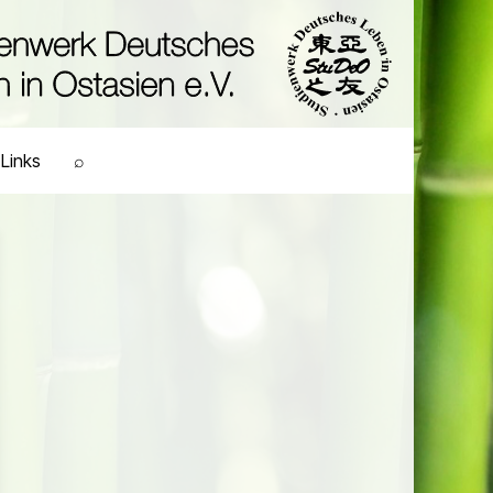
Links
⌕