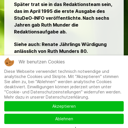
Später trat sie in das Redaktionsteam sein,
das im April 1995 die erste Ausgabe des
StuDeO-INFO veröffentlichte. Nach sechs
Jahren gab Ruth Munder die
Redaktionsaufgabe ab.
Siehe auch: Renate Jährlings Würdigung
anlässlich von Ruth Munders 80.
Geburtstag. StuDeO-INFO Dez. 2010 S. 28.
Wir benutzen Cookies
Diese Webseite verwendet technisch notwendige und
analytische Cookies und Skripte. Mit "Akzeptieren" stimmen
Sie allen zu, bei "Ablehnen" werden analytische Cookies
deaktiviert. Einwilligungen können jederzeit unten unter
"Cookie- und Datenschutzeinstellungen" widerrufen werden.
Mehr dazu in unserer Datenschutzerklärung.
Mitglieder
|
Impressum
|
Datenschutzerklärung
|
Cookie-
und Datenschutzeinstellungen
Akzeptieren
Ablehnen