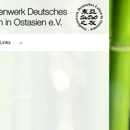
Links
⌕