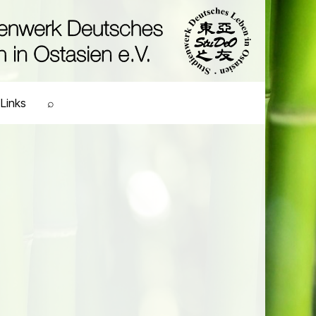
Links
⌕