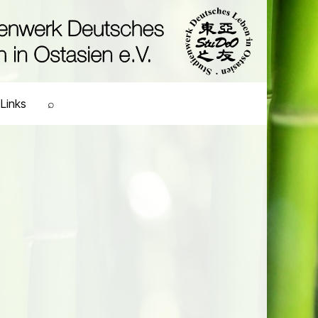
Links
⌕