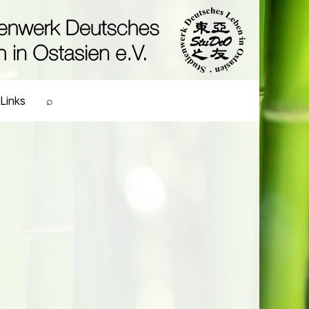
Links
⌕