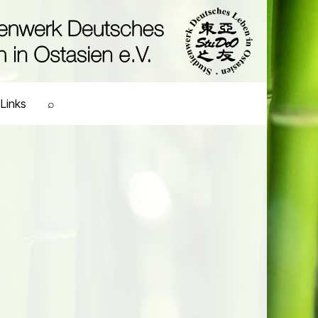
Links
⌕