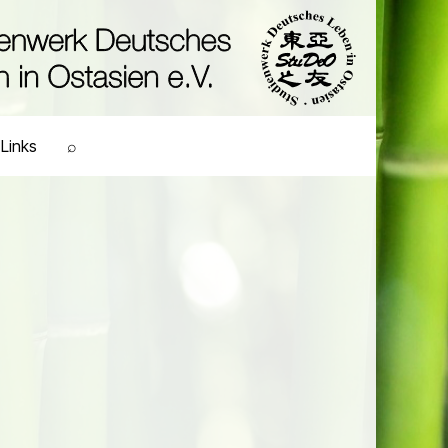
Links
⌕