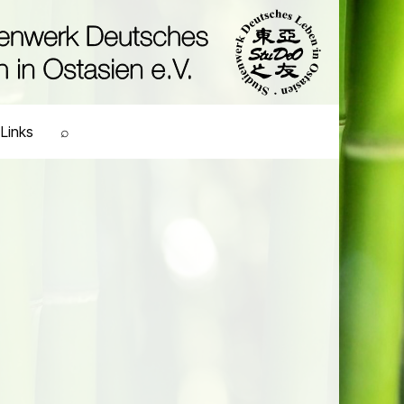
Links
⌕