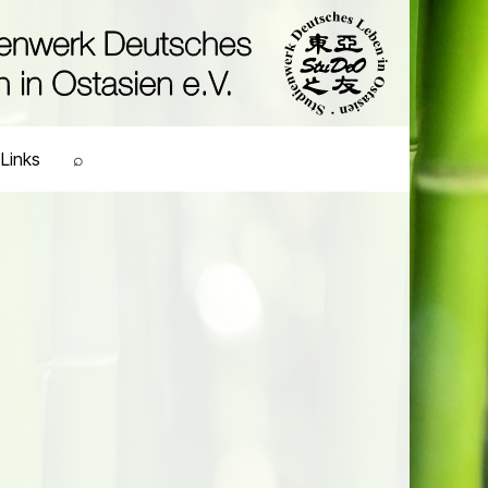
Links
⌕