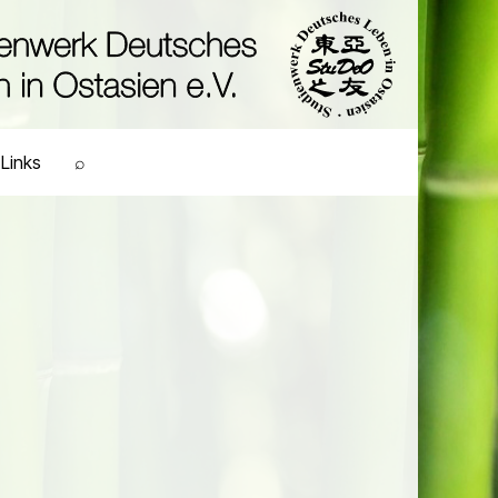
Links
⌕