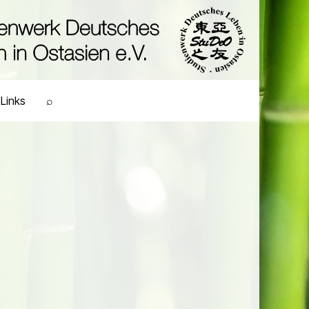
Links
⌕