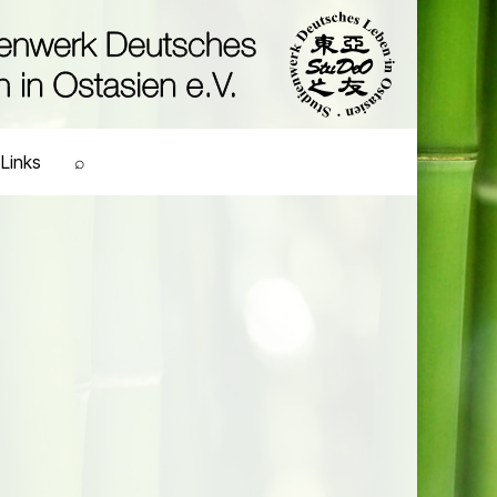
Links
⌕