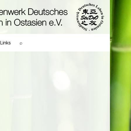
Links
⌕