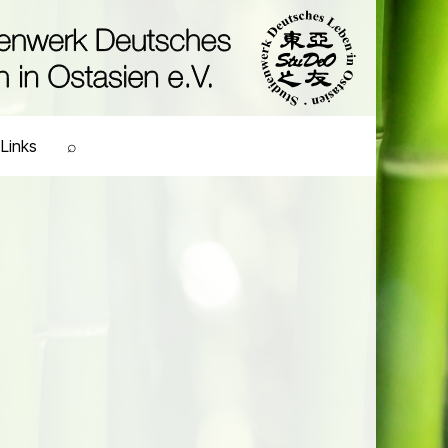
Links
⌕