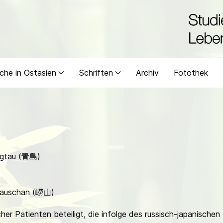
che in Ostasien
Schriften
Archiv
Fotothek
ingtau (青島)
 Lauschan (嶗山)
er Patienten beteiligt, die infolge des russisch-japanische