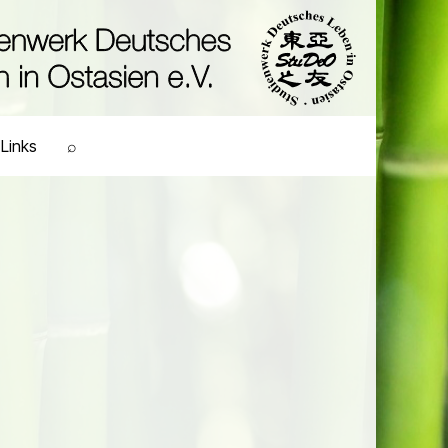
Links
⌕