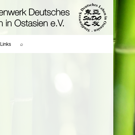
Links
⌕