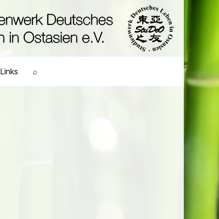
Links
⌕