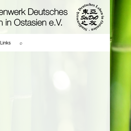
Links
⌕