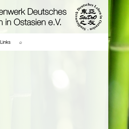
Links
⌕