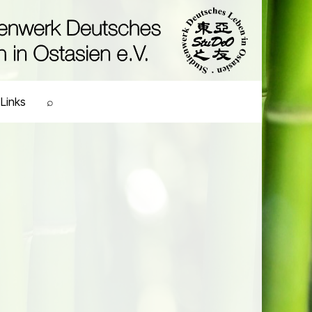
Links
⌕