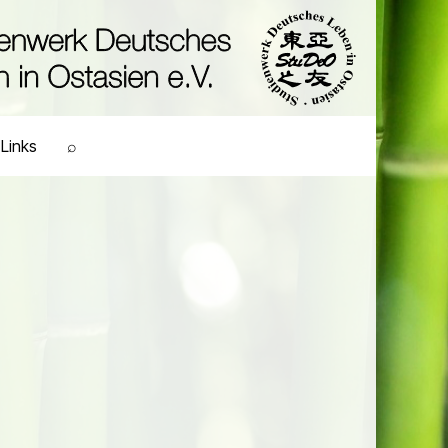
Links
⌕