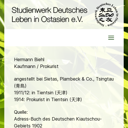
Hermann Biehl
Kaufmann / Prokurist
angestellt bei Sietas, Plambeck & Co., Tsingtau
(青島)
1911/12: in Tientsin (天津)
1914: Prokurist in Tientsin (天津)
Quelle:
Adress-Buch des Deutschen Kiautschou-
Gebiets 1902