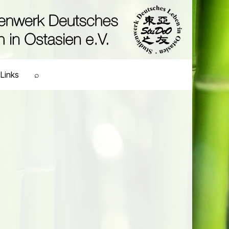
Links
⌕