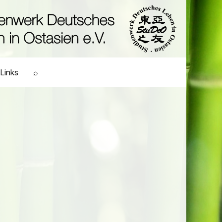
Links
⌕