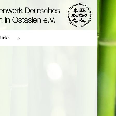
Links
⌕