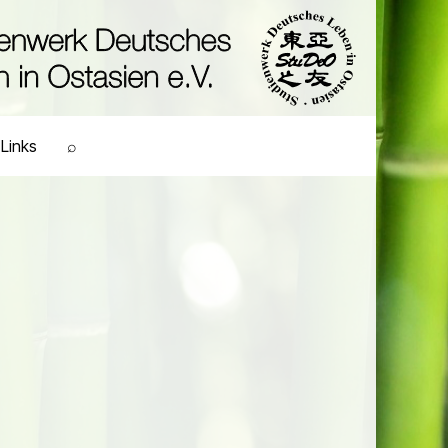
Links
⌕