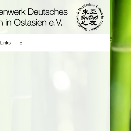
Links
⌕