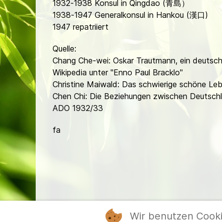
1932-1938 Konsul in Qingdao (青島）
1938-1947 Generalkonsul in Hankou (漢口)
1947 repatriiert
Quelle:
Chang Che-wei: Oskar Trautmann, ein deutsche
Wikipedia unter "Enno Paul Bracklo"
Christine Maiwald: Das schwierige schöne L
Chen Chi: Die Beziehungen zwischen Deutsch
ADO 1932/33
fa
Wir benutzen Cook
Mitgl