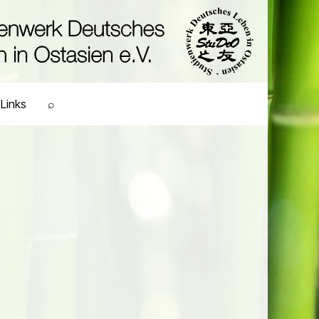
Links
⌕