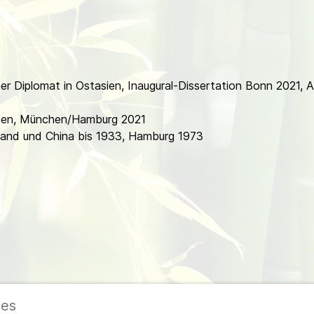
r Diplomat in Ostasien, Inaugural-Dissertation Bonn 2021, 
eben, München/Hamburg 2021
land und China bis 1933, Hamburg 1973
ies
ieder
|
Impressum
|
Datenschutzerklärung
|
Cookie- und Datenschutzeinstel