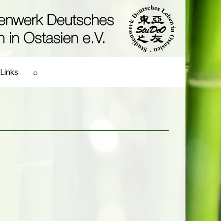
Links
⌕