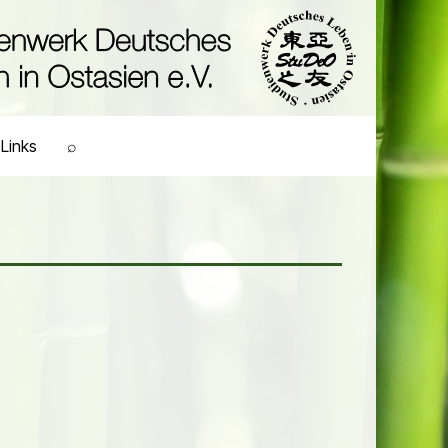
Links
⌕