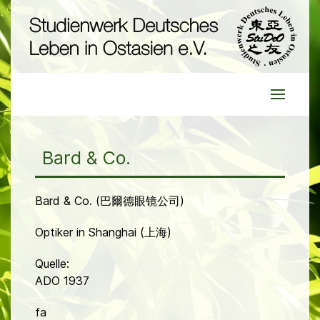
Bard & Co.
Bard & Co. (巴爾德眼镜公司)
Optiker in Shanghai (上海)
Quelle:
ADO 1937
fa