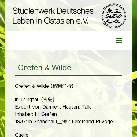
Grefen & Wilde
Grefen & Wilde (格利洋行)
in Tsingtau (青島)
Export von Därmen, Häuten, Talk
Inhaber: H. Grefen
1937: in Shanghai (上海): Ferdinand Puvogel
Quelle: