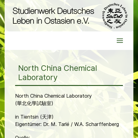
North China Chemical
Laboratory
North China Chemical Laboratory
(華北化學試驗室)
in Tientsin (天津)
Eigentümer: Dr. M. Tarlé / W.A. Scharffenberg
Quelle: