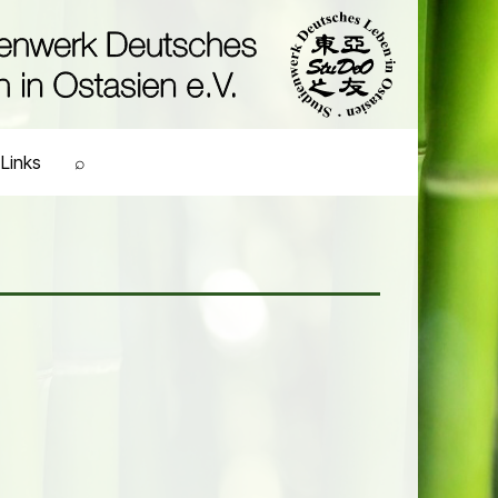
Links
⌕