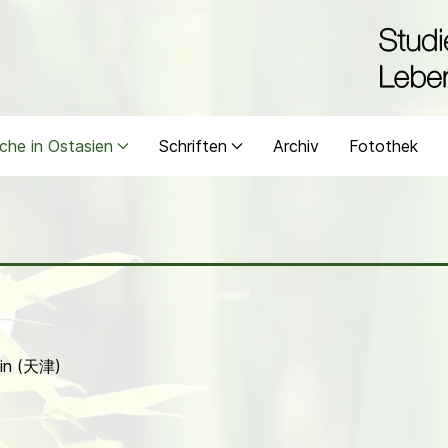
che in Ostasien
Schriften
Archiv
Fotothek
tsin (天津)