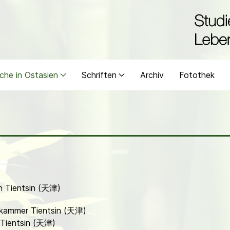
che in Ostasien
Schriften
Archiv
Fotothek
in Tientsin (天津)
skammer Tientsin (天津)
 Tientsin (天津)