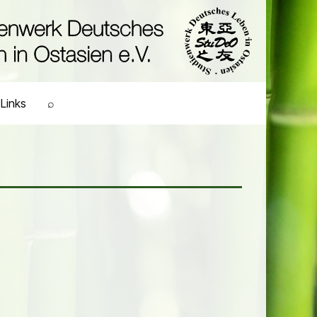
Links
⌕