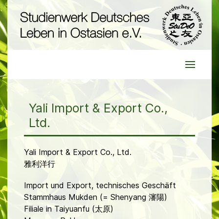
Yali Import & Export Co.,
Ltd.
Yali Import & Export Co., Ltd.
雅利洋行
Import und Export, technisches Geschäft
Stammhaus Mukden (= Shenyang 瀋陽)
Filiale in Taiyuanfu (太原)