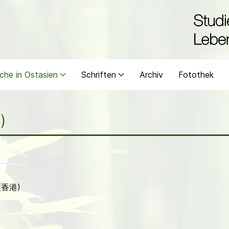
che in Ostasien
Schriften
Archiv
Fotothek
)
g (香港)