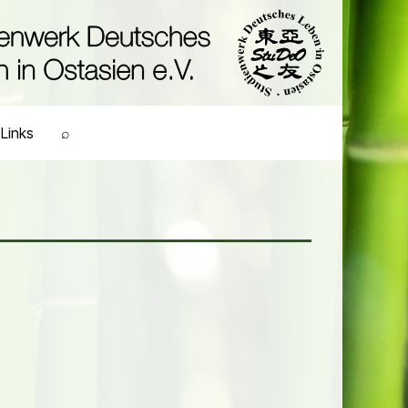
Links
⌕