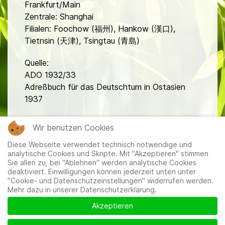
Frankfurt/Main
Zentrale: Shanghai
Filialen: Foochow (福州), Hankow (漢口),
Tietnsin (天津), Tsingtau (青島)
Quelle:
ADO 1932/33
Adreßbuch für das Deutschtum in Ostasien
1937
fa
Wir benutzen Cookies
Diese Webseite verwendet technisch notwendige und
analytische Cookies und Skripte. Mit "Akzeptieren" stimmen
Sie allen zu, bei "Ablehnen" werden analytische Cookies
deaktiviert. Einwilligungen können jederzeit unten unter
"Cookie- und Datenschutzeinstellungen" widerrufen werden.
Mehr dazu in unserer Datenschutzerklärung.
Mitglieder
|
Impressum
|
Datenschutzerklärung
|
Cookie-
und Datenschutzeinstellungen
Akzeptieren