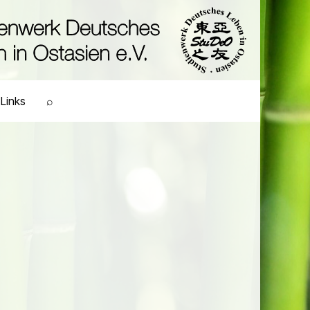
Links
⌕