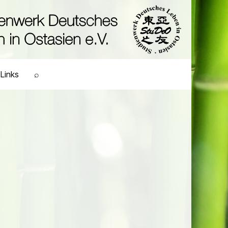
Links
⌕