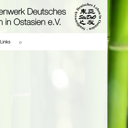
Links
⌕