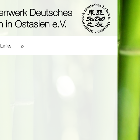
Links
⌕