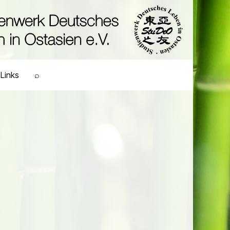
Links
⌕