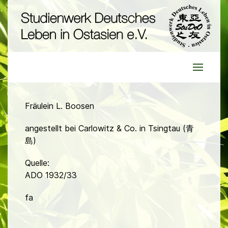
Fräulein L. Boosen
angestellt bei Carlowitz & Co. in Tsingtau (青
島)
Quelle:
ADO 1932/33
fa