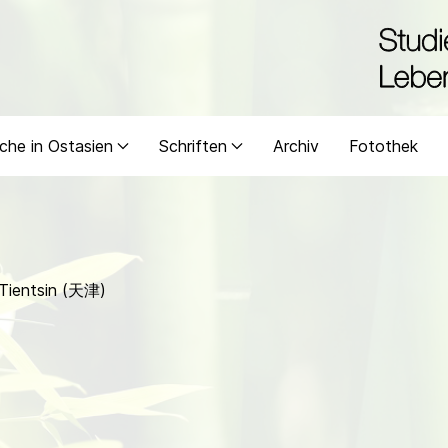
che in Ostasien
Schriften
Archiv
Fotothek
 Tientsin (天津)