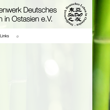
Links
⌕