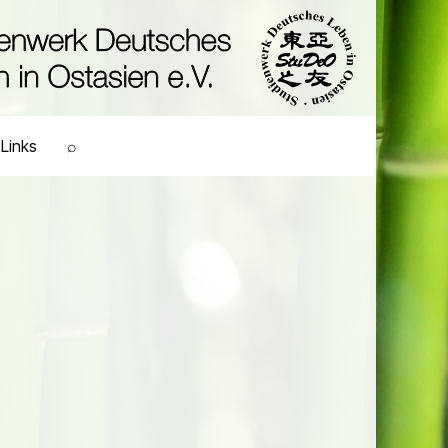
Links
⌕