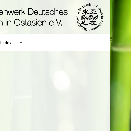
Links
⌕