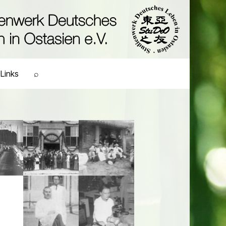
Links
⌕